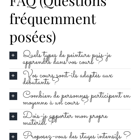
fréquemment
posées)
Quels types de peinture puis-je
apprendre dans vos cours ?
Vos cours sont-ils adaptés aux
débutants ?
Combien de personnes participent en
moyenne à un cours ?
Dois-je apporter mon propre
matériel ?
Proposez-vous des stages intensifs ?