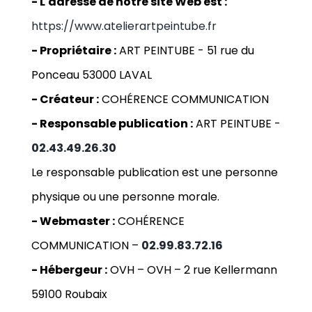
- L'adresse de notre site Web est :
https://www.atelierartpeintube.fr
- Propriétaire :
ART PEINTUBE -
51 rue du
Ponceau 53000 LAVAL
- Créateur :
COHÉRENCE COMMUNICATION
- Responsable publication :
ART PEINTUBE -
02.43.49.26.30
Le responsable publication est une personne
physique ou une personne morale.
- Webmaster :
COHÉRENCE
COMMUNICATION
–
02.99.83.72.16
- Hébergeur :
OVH
–
OVH – 2 rue Kellermann
59100 Roubaix