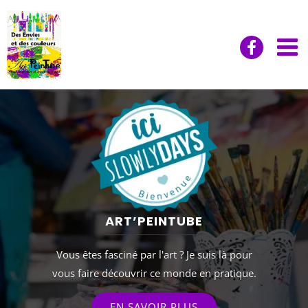
Passer
au
contenu
ART’PEINTUBE
Vous êtes fasciné par l'art ? Je suis là pour
vous faire découvrir ce monde en pratique.
EN SAVOIR PLUS