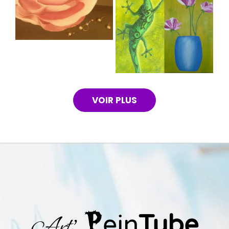
VOIR PLUS
P
ein
T
ube
Art'