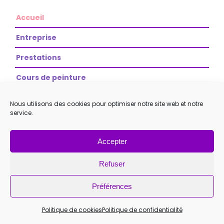
Accueil
Entreprise
Prestations
Cours de peinture
Stage d’initiation de peinture
Nous utilisons des cookies pour optimiser notre site web et notre
service.
Relooking de meubles et objets
Anniversaires créatifs
Accepter
Atelier de création en palettes
Refuser
Ateliers et stages de vacances
Préférences
Ateliers composteur et toilette sèche
Politique de cookies
Politique de confidentialité
Atelier bien être en entreprise