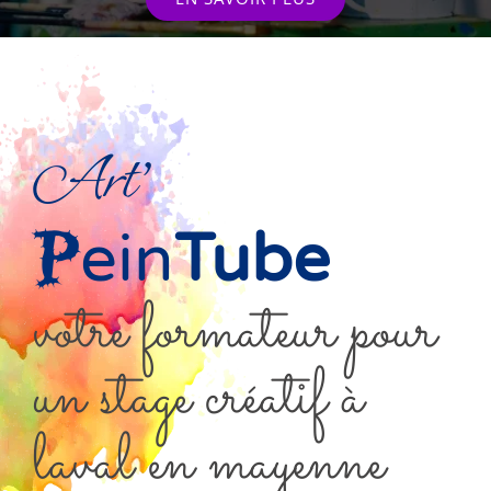
art'
p
ein
T
ube
votre formateur pour
un stage créatif à
laval en mayenne