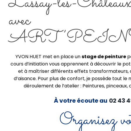
Lassay-les-Château
avec
ART’PEI
YVON HUET met en place un
stage de peinture
po
cours d’initiation vous apprennent à découvrir le pot
et à maîtriser différents effets transformateurs, 
d’aisance. Pour plus de confort, je possède tout le
déroulement de l’atelier : Peintures, pinceaux, 
À votre écoute au
02 43 4
Organisez vo