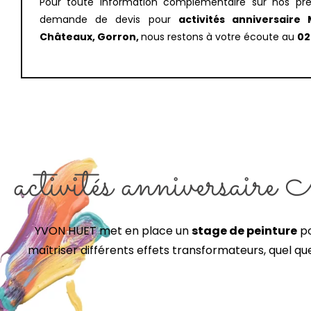
Pour toute information complémentaire sur nos pre
demande de devis pour
activités anniversaire
Châteaux, Gorron,
nous restons à votre écoute au
02
activités anniversai
YVON HUET met en place un
stage de peinture
po
maîtriser différents effets transformateurs, quel qu