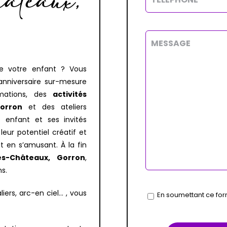
teaux,
de votre enfant ? Vous
n anniversaire sur-mesure
imations, des
activités
orron
et des ateliers
e enfant et ses invités
eur potentiel créatif et
 en s’amusant. À la fin
s-Châteaux, Gorron
,
s.
iers, arc-en ciel… , vous
En soumettant ce form