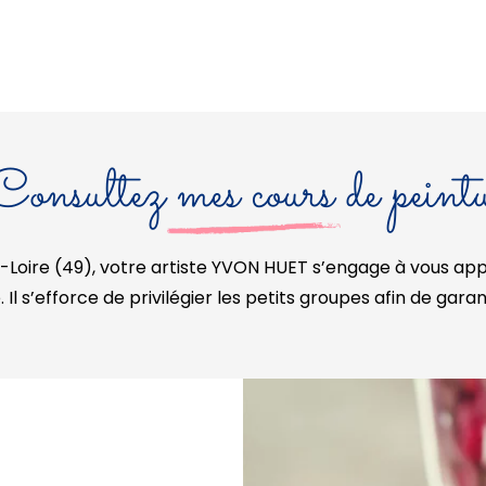
Consultez mes cours de peint
oire (49), votre artiste YVON HUET s’engage à vous appor
Il s’efforce de privilégier les petits groupes afin de gara